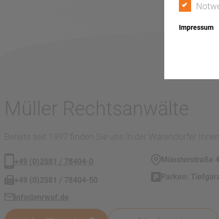
Notw
Impressum
Müller Rechtsanwälte
Bereits seit 1997 finden Sie uns in der Warendorfer Inne
Münsterstraße 
+49 (0)2581 / 78404-0
Parken: Tiefgar
+49 (0)2581 / 78404-50
info@mrwaf.de