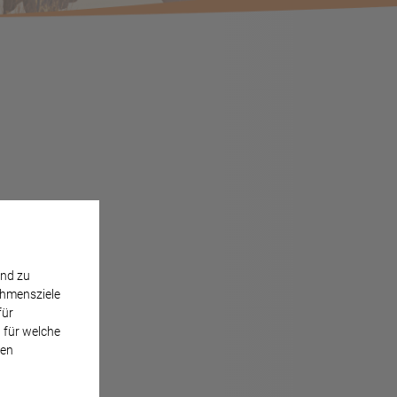
end zu
ehmensziele
für
, für welche
ren