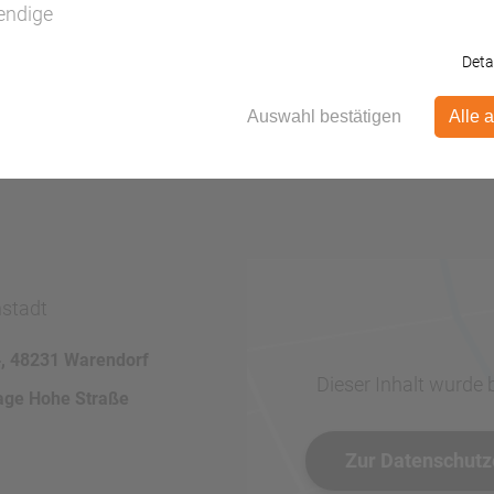
endige
Deta
Auswahl bestätigen
Alle 
nstadt
4, 48231 Warendorf
Dieser Inhalt wurde 
age Hohe Straße
Zur Datenschutz